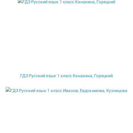
ГДЗ Русский язык 1 класс Канакина, Горецкий