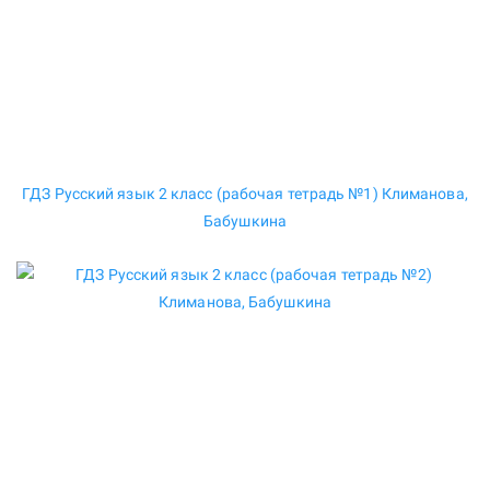
ГДЗ Русский язык 2 класс (рабочая тетрадь №1) Климанова,
Бабушкина