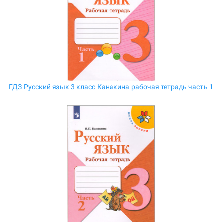
ГДЗ Русский язык 3 класс Канакина рабочая тетрадь часть 1