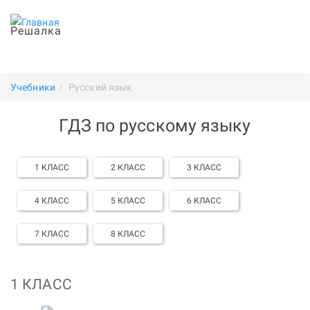
Решалка
Учебники
Русский язык
ГДЗ по русскому языку
1 КЛАСС
2 КЛАСС
3 КЛАСС
4 КЛАСС
5 КЛАСС
6 КЛАСС
7 КЛАСС
8 КЛАСС
1 КЛАСС