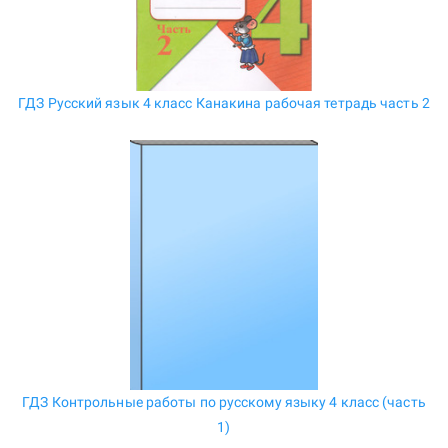
ГДЗ Русский язык 4 класс Канакина рабочая тетрадь часть 2
ГДЗ Контрольные работы по русскому языку 4 класс (часть
1)