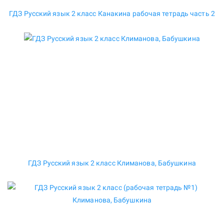
ГДЗ Русский язык 2 класс Канакина рабочая тетрадь часть 2
ГДЗ Русский язык 2 класс Климанова, Бабушкина