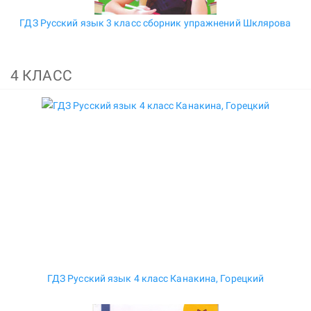
ГДЗ Русский язык 3 класс сборник упражнений Шклярова
4 КЛАСС
ГДЗ Русский язык 4 класс Канакина, Горецкий