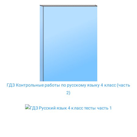
ГДЗ Контрольные работы по русскому языку 4 класс (часть
2)