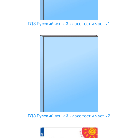
ГДЗ Русский язык 3 класс тесты часть 1
ГДЗ Русский язык 3 класс тесты часть 2