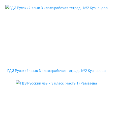
ГДЗ Русский язык 3 класс рабочая тетрадь №2 Кузнецова