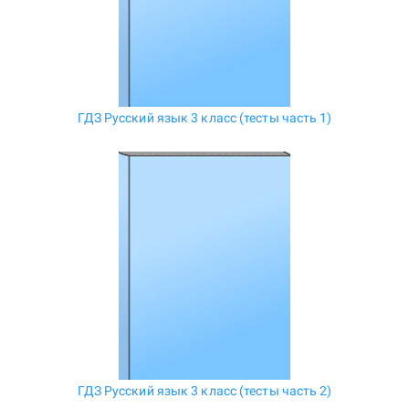
ГДЗ Русский язык 3 класс (тесты часть 1)
ГДЗ Русский язык 3 класс (тесты часть 2)