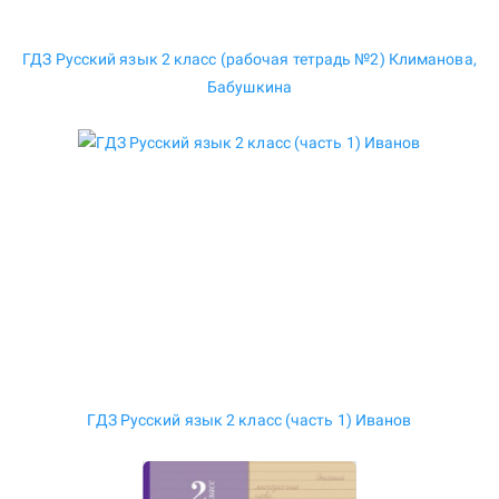
ГДЗ Русский язык 2 класс (рабочая тетрадь №2) Климанова,
Бабушкина
ГДЗ Русский язык 2 класс (часть 1) Иванов