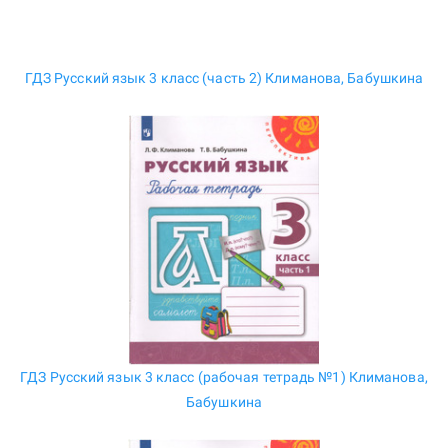
ГДЗ Русский язык 3 класс (часть 2) Климанова, Бабушкина
ГДЗ Русский язык 3 класс (рабочая тетрадь №1) Климанова,
Бабушкина