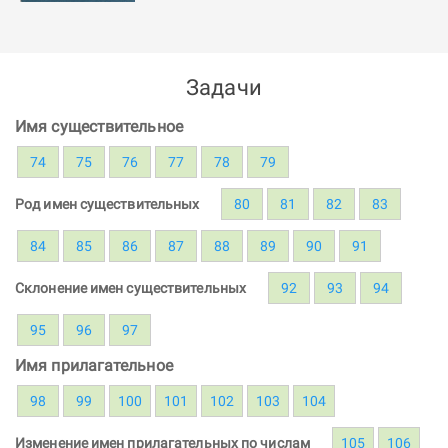
Задачи
Имя существительное
74
75
76
77
78
79
Род имен существительных
80
81
82
83
84
85
86
87
88
89
90
91
Склонение имен существительных
92
93
94
95
96
97
Имя прилагательное
98
99
100
101
102
103
104
Изменение имен прилагательных по числам
105
106