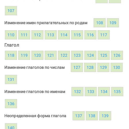
107
Изменение имен прилагательных по родам
108
109
110
111
112
113
114
115
116
117
Глагол
118
119
120
121
122
123
124
125
126
Изменение глаголов по числам
127
128
129
130
131
Изменение глаголов по именам
132
133
134
135
136
Неопределенная форма глагола
137
138
139
140