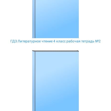
ГДЗ Литературное чтение 4 класс рабочая тетрадь №2