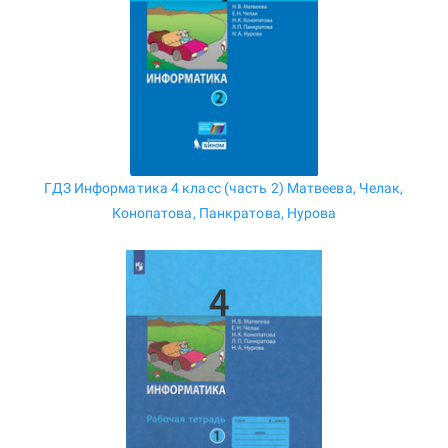
ГДЗ Информатика 4 класс (часть 2) Матвеева, Челак,
Конопатова, Панкратова, Нурова