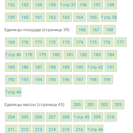
152
153
154
155
? стр.37
156
157
158
159
160
161
162
163
164
165
? стр.38
Единицы площади (страница 39)
166
167
168
169
170
171
172
173
174
175
176
177
? стр.40
178
179
180
181
182
183
184
185
186
187
188
189
190
? стр.42
191
192
193
194
195
196
197
198
199
? стр.44
Единицы массы (страница 45)
200
201
202
203
204
205
206
207
208
? стр.45
209
210
211
212
213
214
215
216
? стр.46