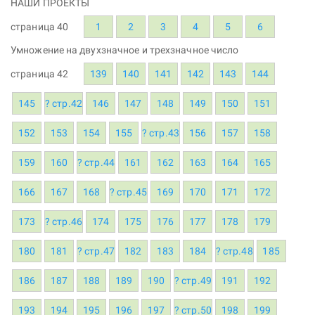
НАШИ ПРОЕКТЫ
страница 40
1
2
3
4
5
6
Умножение на двухзначное и трехзначное число
страница 42
139
140
141
142
143
144
145
? стр.42
146
147
148
149
150
151
152
153
154
155
? стр.43
156
157
158
159
160
? стр.44
161
162
163
164
165
166
167
168
? стр.45
169
170
171
172
173
? стр.46
174
175
176
177
178
179
180
181
? стр.47
182
183
184
? стр.48
185
186
187
188
189
190
? стр.49
191
192
193
194
195
196
197
? стр.50
198
199