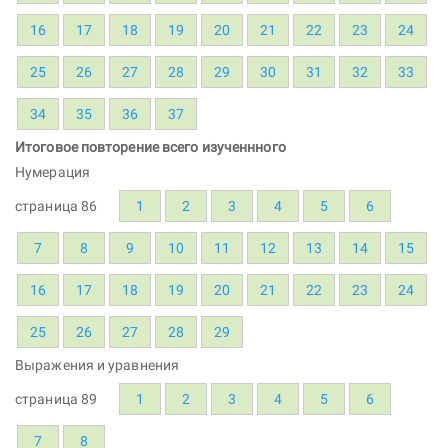
16
17
18
19
20
21
22
23
24
25
26
27
28
29
30
31
32
33
34
35
36
37
Итоговое повторение всего изученнного
Нумерация
страница 86
1
2
3
4
5
6
7
8
9
10
11
12
13
14
15
16
17
18
19
20
21
22
23
24
25
26
27
28
29
Выражения и уравнения
страница 89
1
2
3
4
5
6
7
8