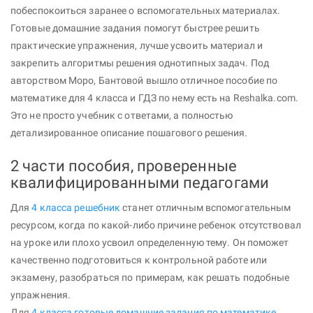
побеспокоиться заранее о вспомогательных материалах.
Готовые домашние задания помогут быстрее решить
практические упражнения, лучше усвоить материал и
закрепить алгоритмы решения однотипных задач. Под
авторством Моро, Бантовой вышло отличное пособие по
математике для 4 класса и ГДЗ по нему есть на Reshalka.com.
Это не просто учебник с ответами, а полностью
детализированное описание пошагового решения.
2 части пособия, проверенные
квалифицированными педагогами
Для
4 класса решебник
станет отличным вспомогательным
ресурсом, когда по какой-либо причине ребенок отсутствовал
на уроке или плохо усвоил определенную тему. Он поможет
качественно подготовиться к контрольной работе или
экзамену, разобраться по примерам, как решать подобные
упражнения.
Для
4 класса готовые домашние задания по математике