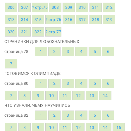
306
307
? стр.75
308
309
310
311
312
313
314
315
? стр.76
316
317
318
319
320
321
322
? стр.77
СТРАНИЧКИ ДЛЯ ЛЮБОЗНАТЕЛЬНЫХ
страница 78
1
2
3
4
5
6
7
ГОТОВИМСЯ К ОЛИМПИАДЕ
страница 80
1
2
3
4
5
6
7
8
9
10
11
12
13
14
ЧТО УЗНАЛИ. ЧЕМУ НАУЧИЛИСЬ
страница 82
1
2
3
4
5
6
7
8
9
10
11
12
13
14
15