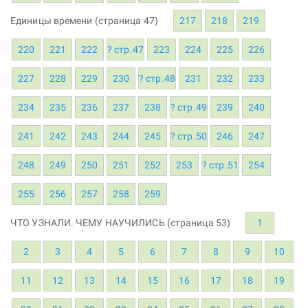
Единицы времени (страница 47)
217
218
219
220
221
222
? стр.47
223
224
225
226
227
228
229
230
? стр.48
231
232
233
234
235
236
237
238
? стр.49
239
240
241
242
243
244
245
? стр.50
246
247
248
249
250
251
252
253
? стр.51
254
255
256
257
258
259
ЧТО УЗНАЛИ. ЧЕМУ НАУЧИЛИСЬ (страница 53)
1
2
3
4
5
6
7
8
9
10
11
12
13
14
15
16
17
18
19