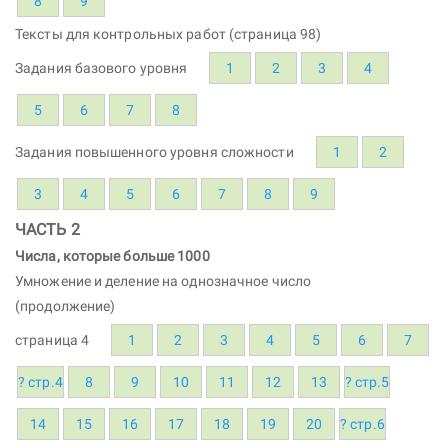
8
9
Тексты для контрольных работ (страница 98)
Задания базового уровня
1
2
3
4
5
6
7
8
Задания повышенного уровня сложности
1
2
3
4
5
6
7
8
9
ЧАСТЬ 2
Числа, которые больше 1000
Умножение и деление на однозначное число
(продолжение)
страница 4
1
2
3
4
5
6
7
? стр.4
8
9
10
11
12
13
? стр.5
14
15
16
17
18
19
20
? стр.6