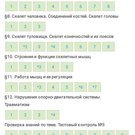
1
2
3
4
5
6
7
8
§8. Скелет человека. Соединений костей. Скелет головы
1
2
3
§9. Скелет туловища. Скелет конечностей и их поясов
1
*2
3
*4
5
6
7
8
§10. Строение и функции скелетных мышц
1
2
*3
4
5
§11. Работа мышц и ее регуляция
1
2
*3
4
5
*6
*7
§12. Нарушения опорно-двигательной системы.
Травматизм
1
2
3
*4
Проверка знаний по теме. Тестовый контроль №3
1
2
3
4
5
6
7
8
9