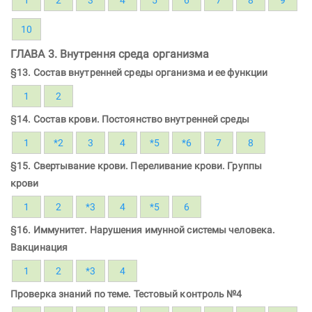
10
ГЛАВА 3. Внутрення среда организма
§13. Состав внутренней среды организма и ее функции
1
2
§14. Состав крови. Постоянство внутренней среды
1
*2
3
4
*5
*6
7
8
§15. Свертывание крови. Переливание крови. Группы
крови
1
2
*3
4
*5
6
§16. Иммунитет. Нарушения имунной системы человека.
Вакцинация
1
2
*3
4
Проверка знаний по теме. Тестовый контроль №4