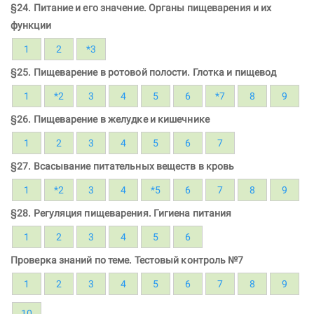
§24. Питание и его значение. Органы пищеварения и их
функции
1
2
*3
§25. Пищеварение в ротовой полости. Глотка и пищевод
1
*2
3
4
5
6
*7
8
9
§26. Пищеварение в желудке и кишечнике
1
2
3
4
5
6
7
§27. Всасывание питательных веществ в кровь
1
*2
3
4
*5
6
7
8
9
§28. Регуляция пищеварения. Гигиена питания
1
2
3
4
5
6
Проверка знаний по теме. Тестовый контроль №7
1
2
3
4
5
6
7
8
9
10