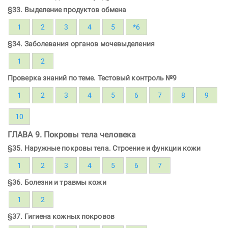
§33. Выделение продуктов обмена
1
2
3
4
5
*6
§34. Заболевания органов мочевыделения
1
2
Проверка знаний по теме. Тестовый контроль №9
1
2
3
4
5
6
7
8
9
10
ГЛАВА 9. Покровы тела человека
§35. Наружные покровы тела. Строение и функции кожи
1
2
3
4
5
6
7
§36. Болезни и травмы кожи
1
2
§37. Гигиена кожных покровов