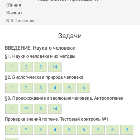
Задачи
ВВЕДЕНИЕ. Наука о человеке
§1. Науки о человеке и их методы
1
2
3
*4
§2. Биологическая природа человека
1
2
3
4
5
6
§3. Происхождение и эволюция человека. Антропогенез
1
*2
3
*4
Проверка знаний по теме. Тестовый контроль №1
1
2
3
4
5
6
7
8
9