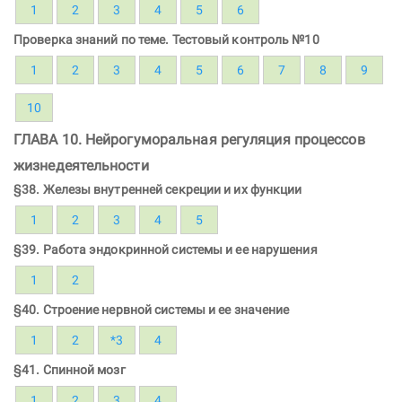
1
2
3
4
5
6
Проверка знаний по теме. Тестовый контроль №10
1
2
3
4
5
6
7
8
9
10
ГЛАВА 10. Нейрогуморальная регуляция процессов
жизнедеятельности
§38. Железы внутренней секреции и их функции
1
2
3
4
5
§39. Работа эндокринной системы и ее нарушения
1
2
§40. Строение нервной системы и ее значение
1
2
*3
4
§41. Спинной мозг
1
2
3
4