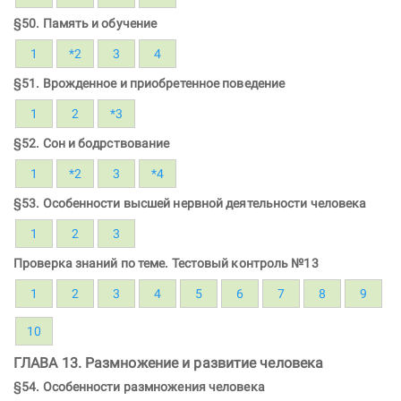
§50. Память и обучение
1
*2
3
4
§51. Врожденное и приобретенное поведение
1
2
*3
§52. Сон и бодрствование
1
*2
3
*4
§53. Особенности высшей нервной деятельности человека
1
2
3
Проверка знаний по теме. Тестовый контроль №13
1
2
3
4
5
6
7
8
9
10
ГЛАВА 13. Размножение и развитие человека
§54. Особенности размножения человека