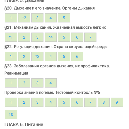
ГЛАВА 5. Дыхание
§20. Дыхание и его значение. Органы дыхания
1
*2
3
4
5
§21. Механизм дыхания. Жизненная емкость легких
*1
2
3
*4
5
6
7
§22. Регуляция дыхания. Охрана окружающей среды
1
2
*3
4
5
6
§23. Заболевания органов дыхания, их профилактика.
Реанимация
1
2
3
4
Проверка знаний по теме. Тестовый контроль №6
1
2
3
4
5
6
7
8
9
10
ГЛАВА 6. Питание