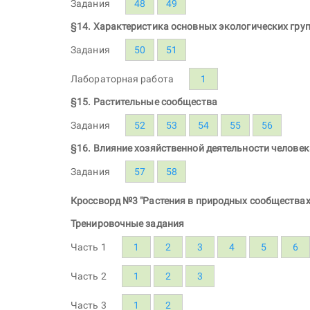
Задания
48
49
§14. Характеристика основных экологических груп
Задания
50
51
Лабораторная работа
1
§15. Растительные сообщества
Задания
52
53
54
55
56
§16. Влияние хозяйственной деятельности человек
Задания
57
58
Кроссворд №3 "Растения в природных сообществах
Тренировочные задания
Часть 1
1
2
3
4
5
6
Часть 2
1
2
3
Часть 3
1
2