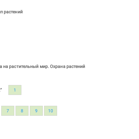
п растений
а на растительный мир. Охрана растений
"
1
7
8
9
10