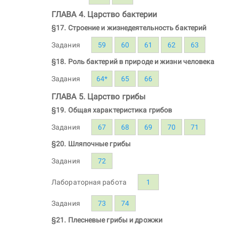
ГЛАВА 4. Царство бактерии
§17. Строение и жизнедеятельность бактерий
Задания
59
60
61
62
63
§18. Роль бактерий в природе и жизни человека
Задания
64*
65
66
ГЛАВА 5. Царство грибы
§19. Общая характеристика грибов
Задания
67
68
69
70
71
§20. Шляпочные грибы
Задания
72
Лабораторная работа
1
Задания
73
74
§21. Плесневые грибы и дрожжи