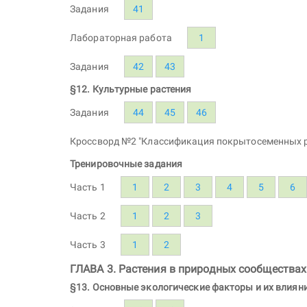
Задания
41
Лабораторная работа
1
Задания
42
43
§12. Культурные растения
Задания
44
45
46
Кроссворд №2 "Классификация покрытосеменных р
Тренировочные задания
Часть 1
1
2
3
4
5
6
Часть 2
1
2
3
Часть 3
1
2
ГЛАВА 3. Растения в природных сообществах
§13. Основные экологические факторы и их влияни