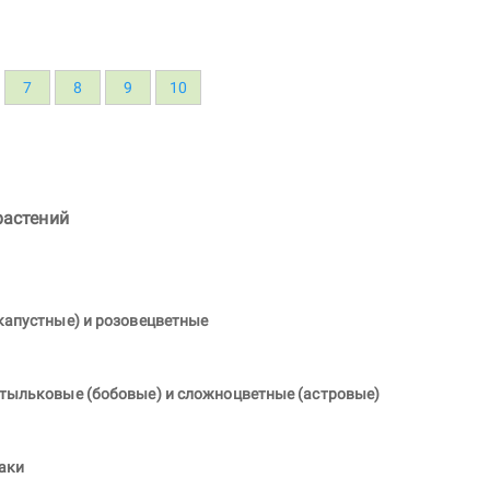
7
8
9
10
растений
капустные) и розовецветные
отыльковые (бобовые) и сложноцветные (астровые)
аки