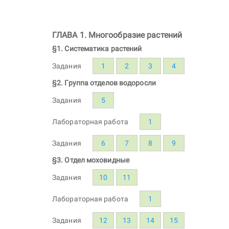
ГЛАВА 1. Многообразие растений
§1. Систематика растений
Задания
1
2
3
4
§2. Группа отделов водоросли
Задания
5
Лабораторная работа
1
Задания
6
7
8
9
§3. Отдел моховидные
Задания
10
11
Лабораторная работа
1
Задания
12
13
14
15