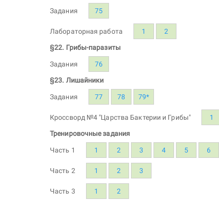
Задания
75
Лабораторная работа
1
2
§22. Грибы-паразиты
Задания
76
§23. Лишайники
Задания
77
78
79*
Кроссворд №4 "Царства Бактерии и Грибы"
1
Тренировочные задания
Часть 1
1
2
3
4
5
6
Часть 2
1
2
3
Часть 3
1
2