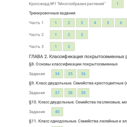
Кроссворд №1 "Многообразие растений"
1
Тренировочные задания
Часть 1
1
2
3
4
5
6
Часть 2
1
2
3
Часть 3
1
2
ГЛАВА 2. Классификация покрытосеменных 
§8. Основы классификации покрытосеменных
Задания
34
35
36
§9. Класс двудольные. Семейства крестоцветные (
Задания
37
38
39
§10. Класс двудольные. Семейства пасленовые, м
Задания
40
§11. Класс однодольные. Семейства лилейные и зл