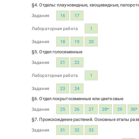
§4. Отделы: плауновидные, хвощевидные, папоро
Задания
16
17
Лабораторная работа
1
Задания
18
19
20
§5. Отдел голосеменные
Задания
21
22
Лабораторная работа
1
Задания
23
24
§6. Отдел покрытосеменные или цветковые
Задания
25
26
27
28*
29
30*
§7. Происхождение растений. Основные этапы раз
Задания
31
32
33