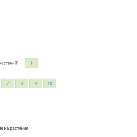
астений"
1
7
8
9
10
е на растения