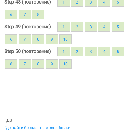
Step 48 (повторение)
1
2
3
4
5
6
7
8
Step 49 (повторение)
1
2
3
4
5
6
7
8
9
10
Step 50 (повторение)
1
2
3
4
5
6
7
8
9
10
ГДЗ
Где найти бесплатные решебники