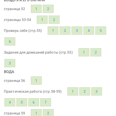
страница 52
1
2
страницы 53-54
1
2
Проверь себя (стр.55)
1
2
3
4
5
6
Задания для домашней работы (стр.55)
1
2
3
ВОДА
страница 56
1
Практическая работа (стр.58-59)
1
2
3
4
5
6
7
страница 59
1
2