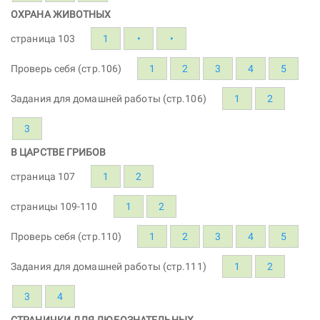
ОХРАНА ЖИВОТНЫХ
страница 103
1
•
•
Проверь себя (стр.106)
1
2
3
4
5
Задания для домашней работы (стр.106)
1
2
3
В ЦАРСТВЕ ГРИБОВ
страница 107
1
2
страницы 109-110
1
2
Проверь себя (стр.110)
1
2
3
4
5
Задания для домашней работы (стр.111)
1
2
3
4
СТРАНИЧКИ ДЛЯ ЛЮБОЗНАТЕЛЬНЫХ