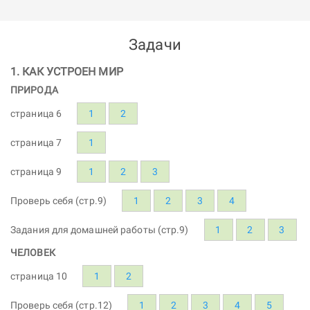
Задачи
1. КАК УСТРОЕН МИР
ПРИРОДА
страница 6
1
2
страница 7
1
страница 9
1
2
3
Проверь себя (стр.9)
1
2
3
4
Задания для домашней работы (стр.9)
1
2
3
ЧЕЛОВЕК
страница 10
1
2
Проверь себя (стр.12)
1
2
3
4
5