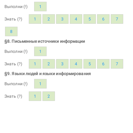
Выполни (!)
1
Знать (?)
1
2
3
4
5
6
7
8
§8. Письменные источники информации
Выполни (!)
1
Знать (?)
1
2
3
4
5
6
7
§9. Языки людей и языки информирования
Выполни (!)
1
Знать (?)
1
2