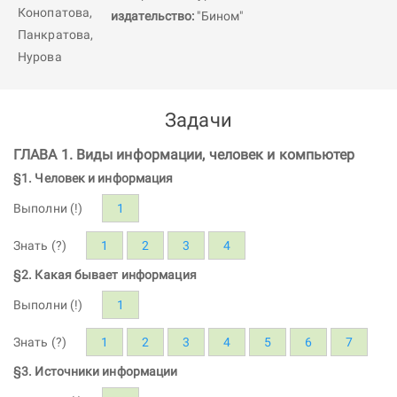
издательство:
"Бином"
Задачи
ГЛАВА 1. Виды информации, человек и компьютер
§1. Человек и информация
Выполни (!)
1
Знать (?)
1
2
3
4
§2. Какая бывает информация
Выполни (!)
1
Знать (?)
1
2
3
4
5
6
7
§3. Источники информации