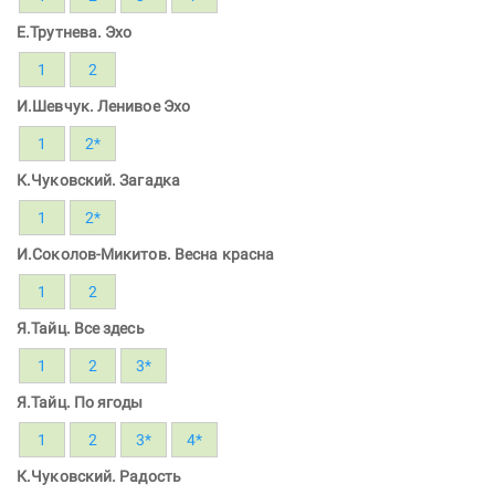
Е.Трутнева. Эхо
1
2
И.Шевчук. Ленивое Эхо
1
2*
К.Чуковский. Загадка
1
2*
И.Соколов-Микитов. Весна красна
1
2
Я.Тайц. Все здесь
1
2
3*
Я.Тайц. По ягоды
1
2
3*
4*
К.Чуковский. Радость