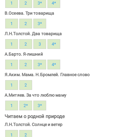
1
2
3*
4*
В.Осеева. Три товарища
1
2
3*
Л.Н.Толстой. Два товарища
1
2
3
4*
А.Барто. Я-лишний
1
2
3*
4*
Я.Аким. Мама. Н.Бромлей. Главное слово
1
2
А.Митяев. За что люблю маму
1
2*
3*
Читаем о родной природе
Л.Н.Толстой. Солнце и ветер
1
2