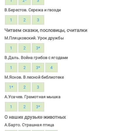
1
2*
3
В.Берестов. Сережа и гвозди
1
2
3
Читаем сказки, пословицы, считалки
М.Пляцковский. Урок дружбы
1
2
3*
В.Даль. Война грибов с ягодами
1
2
3*
4
М.Яснов. В лесной библиотеке
1*
2
3
А.Усачев. Грамотная мышка
1
2
3*
О наших друзьях-животных
А.Барто. Страшная птица