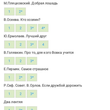
М.Пляцковский. Добрая лошадь
1
2*
В.Осеева. Кто хозяин?
1
2
3*
4*
Ю.Ермолаев. Лучший друг
1
2
3*
4
В.Голявкин. Про то, для кого Вовка учится
1
2
3*
Е.Пермяк. Самое страшное
1
2*
3*
Р.Сеф. Совет. В.Орлов. Если дружбой дорожить
1
2
3*
Два лентяя