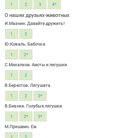
1
2
3
4*
О наших друзьях-животных
И.Мазнин. Давайте дружить!
1
2
Ю.Коваль. Бабочка
1
2*
С.Михалков. Аисты и лягушки
1
2
В.Берестов. Лягушата
1
2
3*
В.Бианки. Голубые лягушки
1
2*
3*
М.Пришвин. Еж
1
2