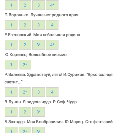
1
2
3
4*
П.Воронько. Лучше нет родного края
1
2
3
4
Е.Есеновский. Моя небольшая родина
1
2
3*
4*
Ю.Коринец. Волшебное письмо
1
2*
Р.Валеева. Здравствуй, лето! И.Суриков. "Ярко солнце
светит..."
1
2*
3
4
В.Лунин. Я видела чудо. Р.Сеф. Чудо
1
2
3*
Б.Заходер. Моя Вообразилия. Ю.Мориц. Сто фантазий
1
2*
3*