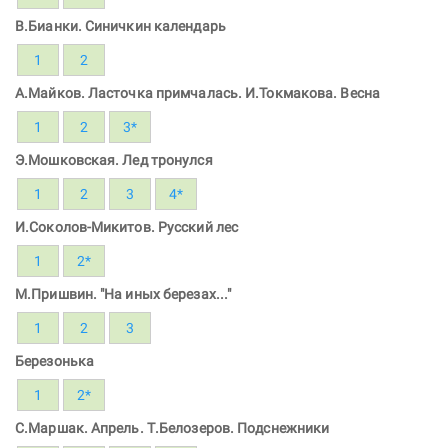
В.Бианки. Синичкин календарь
1
2
А.Майков. Ласточка примчалась. И.Токмакова. Весна
1
2
3*
Э.Мошковская. Лед тронулся
1
2
3
4*
И.Соколов-Микитов. Русский лес
1
2*
М.Пришвин. "На иных березах..."
1
2
3
Березонька
1
2*
С.Маршак. Апрель. Т.Белозеров. Подснежники