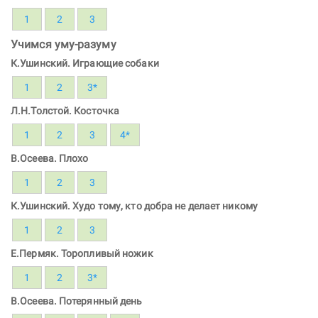
1
2
3
Учимся уму-разуму
К.Ушинский. Играющие собаки
1
2
3*
Л.Н.Толстой. Косточка
1
2
3
4*
В.Осеева. Плохо
1
2
3
К.Ушинский. Худо тому, кто добра не делает никому
1
2
3
Е.Пермяк. Торопливый ножик
1
2
3*
В.Осеева. Потерянный день