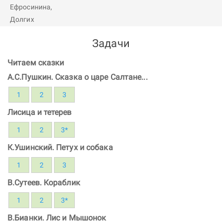
Задачи
Читаем сказки
А.С.Пушкин. Сказка о царе Салтане...
1
2
3
Лисица и тетерев
1
2
3*
К.Ушинский. Петух и собака
1
2
3
В.Сутеев. Кораблик
1
2
3*
В.Бианки. Лис и Мышонок