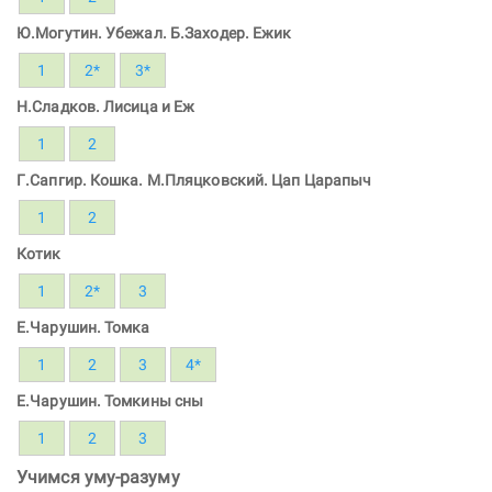
Ю.Могутин. Убежал. Б.Заходер. Ежик
1
2*
3*
Н.Сладков. Лисица и Еж
1
2
Г.Сапгир. Кошка. М.Пляцковский. Цап Царапыч
1
2
Котик
1
2*
3
Е.Чарушин. Томка
1
2
3
4*
Е.Чарушин. Томкины сны
1
2
3
Учимся уму-разуму