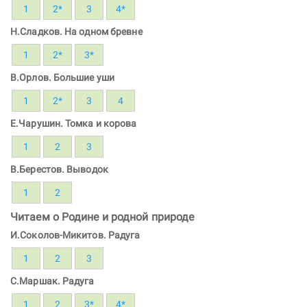
1
2*
3
4*
Н.Сладков. На одном бревне
1
2*
3*
В.Орлов. Большие уши
1
2*
3
4
Е.Чарушин. Томка и корова
1
2
3
В.Берестов. Выводок
1
2
Читаем о Родине и родной природе
И.Соколов-Микитов. Радуга
1
2
3
С.Маршак. Радуга
1
2
3*
4*