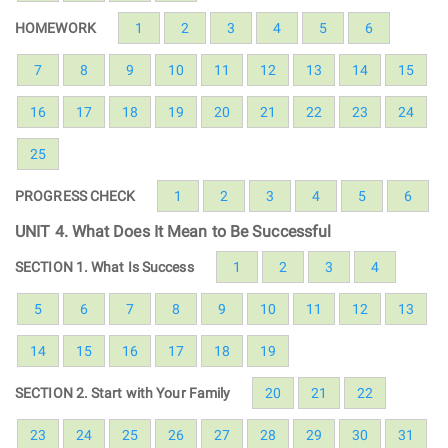
HOMEWORK
1
2
3
4
5
6
7
8
9
10
11
12
13
14
15
16
17
18
19
20
21
22
23
24
25
PROGRESS CHECK
1
2
3
4
5
6
UNIT 4. What Does It Mean to Be Successful
SECTION 1. What Is Success
1
2
3
4
5
6
7
8
9
10
11
12
13
14
15
16
17
18
19
SECTION 2. Start with Your Family
20
21
22
23
24
25
26
27
28
29
30
31