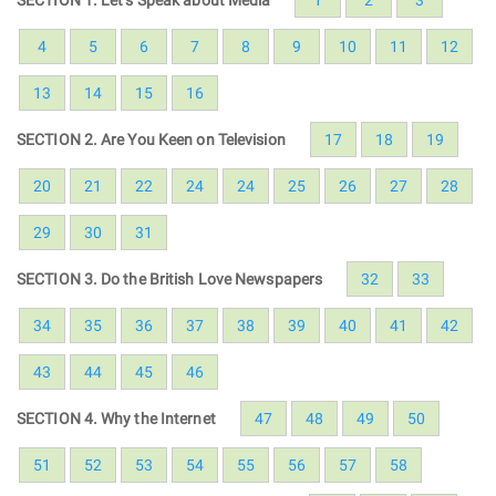
4
5
6
7
8
9
10
11
12
13
14
15
16
SECTION 2. Are You Keen on Television
17
18
19
20
21
22
24
24
25
26
27
28
29
30
31
SECTION 3. Do the British Love Newspapers
32
33
34
35
36
37
38
39
40
41
42
43
44
45
46
SECTION 4. Why the Internet
47
48
49
50
51
52
53
54
55
56
57
58