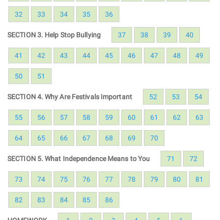
32
33
34
35
36
SECTION 3. Help Stop Bullying
37
38
39
40
41
42
43
44
45
46
47
48
49
50
51
SECTION 4. Why Are Festivals Important
52
53
54
55
56
57
58
59
60
61
62
63
64
65
66
67
68
69
70
SECTION 5. What Independence Means to You
71
72
73
74
75
76
77
78
79
80
81
82
83
84
85
86