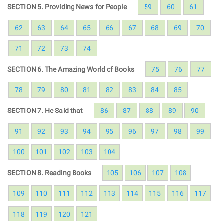
SECTION 5. Providing News for People
59
60
61
62
63
64
65
66
67
68
69
70
71
72
73
74
SECTION 6. The Amazing World of Books
75
76
77
78
79
80
81
82
83
84
85
SECTION 7. He Said that
86
87
88
89
90
91
92
93
94
95
96
97
98
99
100
101
102
103
104
SECTION 8. Reading Books
105
106
107
108
109
110
111
112
113
114
115
116
117
118
119
120
121