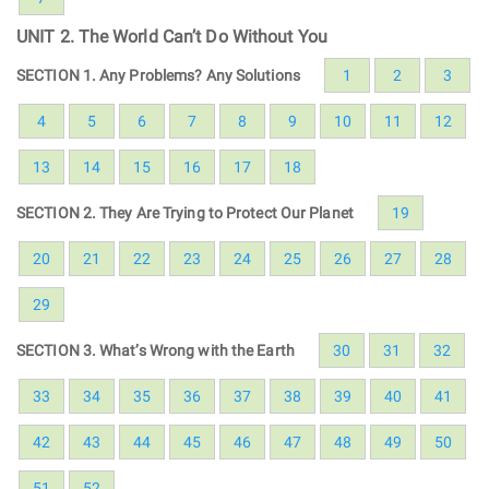
UNIT 2. The World Can’t Do Without You
SECTION 1. Any Problems? Any Solutions
1
2
3
4
5
6
7
8
9
10
11
12
13
14
15
16
17
18
SECTION 2. They Are Trying to Protect Our Planet
19
20
21
22
23
24
25
26
27
28
29
SECTION 3. What’s Wrong with the Earth
30
31
32
33
34
35
36
37
38
39
40
41
42
43
44
45
46
47
48
49
50
51
52