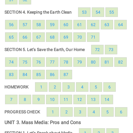
SECTION 4. Keeping the Earth Clean
53
54
55
56
57
58
59
60
61
62
63
64
65
66
67
68
69
70
71
SECTION 5. Let’s Save the Earth, Our Home
72
73
74
75
76
77
78
79
80
81
82
83
84
85
86
87
HOMEWORK
1
2
3
4
5
6
7
8
9
10
11
12
13
14
PROGRESS CHECK
1
2
3
4
5
6
UNIT 3. Mass Media: Pros and Cons
SECTION 1. Let’s Speak about Media
1
2
3