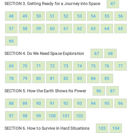
SECTION 3. Getting Ready for a Journey into Space
47
48
49
50
51
52
53
54
55
56
57
58
59
60
61
62
63
64
65
66
SECTION 4. Do We Need Space Exploration
67
68
69
70
71
72
73
74
75
76
77
78
79
80
81
82
83
84
85
SECTION 5. How the Earth Shows Its Power
86
87
88
89
90
91
92
93
94
95
96
97
98
99
100
101
102
SECTION 6. How to Survive in Hard Situations
103
104