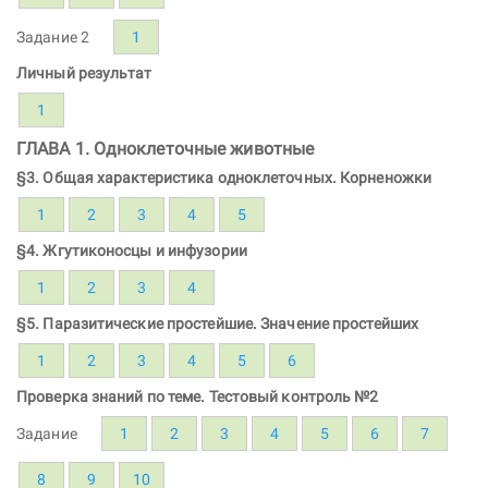
Задание 2
1
Личный результат
1
ГЛАВА 1. Одноклеточные животные
§3. Общая характеристика одноклеточных. Корненожки
1
2
3
4
5
§4. Жгутиконосцы и инфузории
1
2
3
4
§5. Паразитические простейшие. Значение простейших
1
2
3
4
5
6
Проверка знаний по теме. Тестовый контроль №2
Задание
1
2
3
4
5
6
7
8
9
10