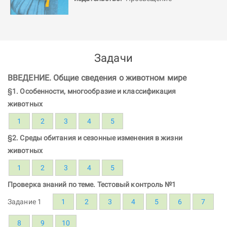
Задачи
ВВЕДЕНИЕ. Общие сведения о животном мире
§1. Особенности, многообразие и классификация
животных
1
2
3
4
5
§2. Среды обитания и сезонные изменения в жизни
животных
1
2
3
4
5
Проверка знаний по теме. Тестовый контроль №1
Задание 1
1
2
3
4
5
6
7
8
9
10