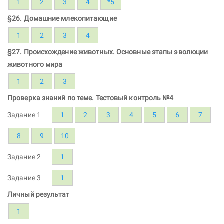
1
2
3
4
*5
§26. Домашние млекопитающие
1
2
3
4
§27. Происхождение животных. Основные этапы эволюции
животного мира
1
2
3
Проверка знаний по теме. Тестовый контроль №4
Задание 1
1
2
3
4
5
6
7
8
9
10
Задание 2
1
Задание 3
1
Личный результат
1