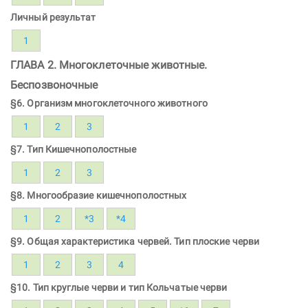
Личный результат
1
ГЛАВА 2. Многоклеточные животные.
Беспозвоночные
§6. Организм многоклеточного животного
1
2
3
§7. Тип Кишечнополостные
1
2
3
§8. Многообразие кишечнополостных
1
2
*3
*4
§9. Общая характеристика червей. Тип плоские черви
1
2
3
4
§10. Тип круглые черви и тип Кольчатые черви