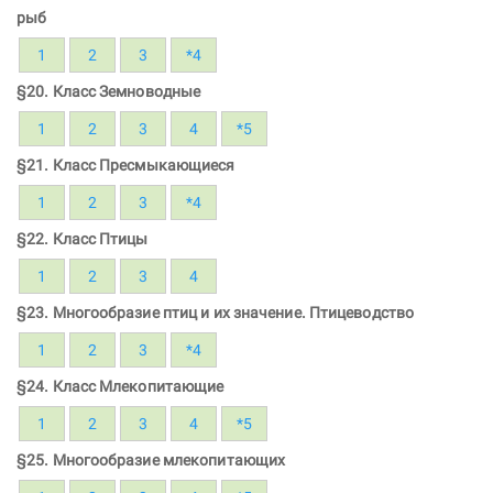
рыб
1
2
3
*4
§20. Класс Земноводные
1
2
3
4
*5
§21. Класс Пресмыкающиеся
1
2
3
*4
§22. Класс Птицы
1
2
3
4
§23. Многообразие птиц и их значение. Птицеводство
1
2
3
*4
§24. Класс Млекопитающие
1
2
3
4
*5
§25. Многообразие млекопитающих