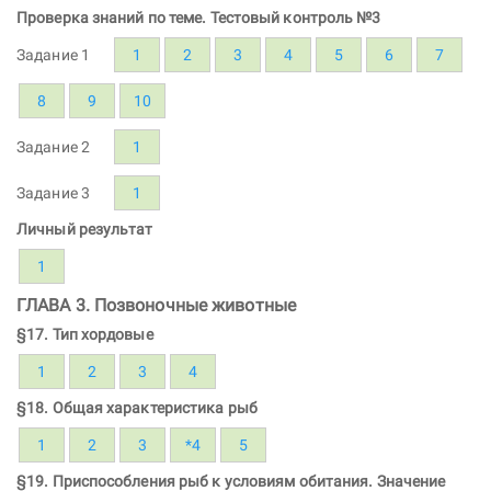
Проверка знаний по теме. Тестовый контроль №3
Задание 1
1
2
3
4
5
6
7
8
9
10
Задание 2
1
Задание 3
1
Личный результат
1
ГЛАВА 3. Позвоночные животные
§17. Тип хордовые
1
2
3
4
§18. Общая характеристика рыб
1
2
3
*4
5
§19. Приспособления рыб к условиям обитания. Значение