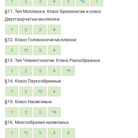
1
2
3
4
5
*6
7
§11. Тип Моллюски. Класс Брюхоногие и класс
Двустворчатые моллюски
1
2
3
4
§12. Класс Головоногие моллюски
1
*2
3
4
§13. Тип Членистоногие. Класс Ракообразные
1
2
3
4
*5
§14. Класс Паукообразные
1
2
*3
4
§15. Класс Насекомые
1
2
3
*4
§16. Многообразие насекомых
1
*2
3
4
5