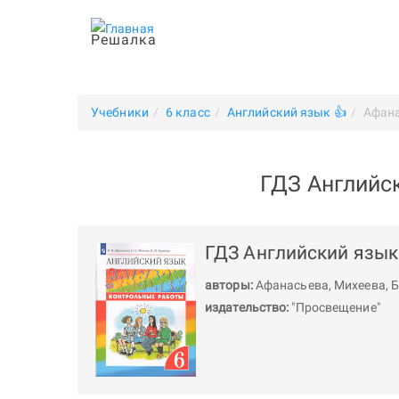
Решалка
Учебники
6 класс
Английский язык 👍
Афан
ГДЗ Английс
ГДЗ Английский язык
авторы:
Афанасьева
,
Михеева
,
Б
издательство:
"Просвещение"