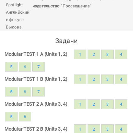
издательство:
"Просвещение"
Задачи
Modular TEST 1 A (Units 1, 2)
1
2
3
4
5
6
7
Modular TEST 1 B (Units 1, 2)
1
2
3
4
5
6
7
Modular TEST 2 A (Units 3, 4)
1
2
3
4
5
6
Modular TEST 2 B (Units 3, 4)
1
2
3
4