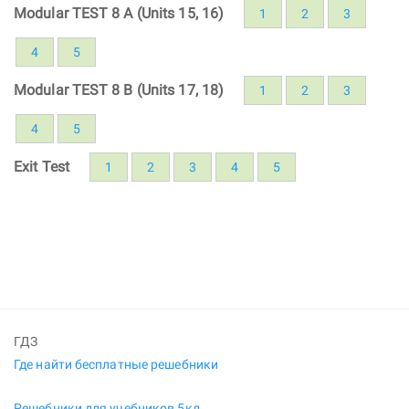
Modular TEST 8 A (Units 15, 16)
1
2
3
4
5
Modular TEST 8 B (Units 17, 18)
1
2
3
4
5
Exit Test
1
2
3
4
5
ГДЗ
Где найти бесплатные решебники
Решебники для учебников 5кл