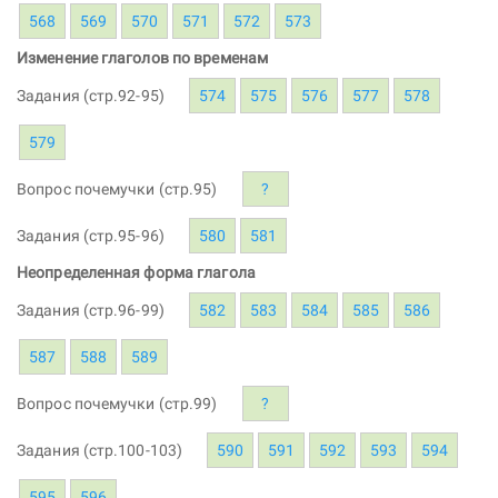
568
569
570
571
572
573
Изменение глаголов по временам
Задания (стр.92-95)
574
575
576
577
578
579
Вопрос почемучки (стр.95)
?
Задания (стр.95-96)
580
581
Неопределенная форма глагола
Задания (стр.96-99)
582
583
584
585
586
587
588
589
Вопрос почемучки (стр.99)
?
Задания (стр.100-103)
590
591
592
593
594
595
596