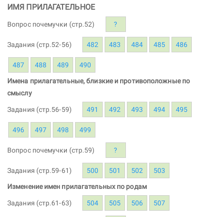
ИМЯ ПРИЛАГАТЕЛЬНОЕ
Вопрос почемучки (стр.52)
?
Задания (стр.52-56)
482
483
484
485
486
487
488
489
490
Имена прилагательные, близкие и противоположные по
смыслу
Задания (стр.56-59)
491
492
493
494
495
496
497
498
499
Вопрос почемучки (стр.59)
?
Задания (стр.59-61)
500
501
502
503
Изменение имен прилагательных по родам
Задания (стр.61-63)
504
505
506
507