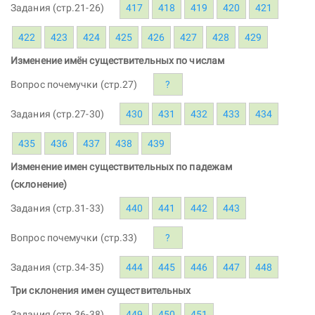
Задания (стр.21-26)
417
418
419
420
421
422
423
424
425
426
427
428
429
Изменение имён существительных по числам
Вопрос почемучки (стр.27)
?
Задания (стр.27-30)
430
431
432
433
434
435
436
437
438
439
Изменение имен существительных по падежам
(склонение)
Задания (стр.31-33)
440
441
442
443
Вопрос почемучки (стр.33)
?
Задания (стр.34-35)
444
445
446
447
448
Три склонения имен существительных
Задания (стр.36-38)
449
450
451