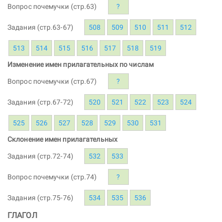
Вопрос почемучки (стр.63)
?
Задания (стр.63-67)
508
509
510
511
512
513
514
515
516
517
518
519
Изменение имен прилагательных по числам
Вопрос почемучки (стр.67)
?
Задания (стр.67-72)
520
521
522
523
524
525
526
527
528
529
530
531
Склонение имен прилагательных
Задания (стр.72-74)
532
533
Вопрос почемучки (стр.74)
?
Задания (стр.75-76)
534
535
536
ГЛАГОЛ