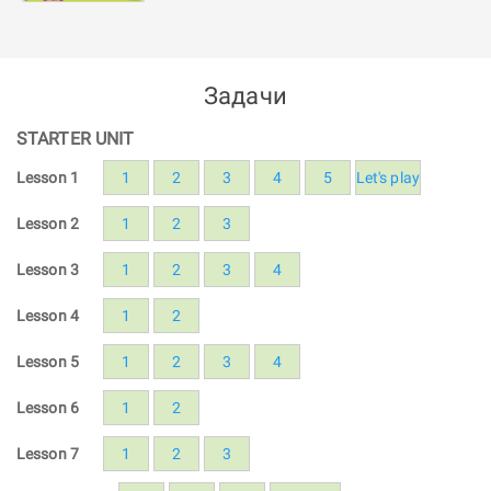
Задачи
STARTER UNIT
Lesson 1
1
2
3
4
5
Let's play
Lesson 2
1
2
3
Lesson 3
1
2
3
4
Lesson 4
1
2
Lesson 5
1
2
3
4
Lesson 6
1
2
Lesson 7
1
2
3