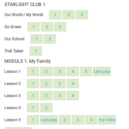
STARLIGHT CLUB 1
Our World / My World
1
2
3
Go Green
1
2
3
Our School
1
2
Troll Tales!
1
MODULE 1. My Family
Lesson 1
1
2
3
4
5
Let's play
Lesson 2
1
2
3
4
Lesson 3
1
2
3
4
Lesson 4
1
2
Lesson 5
1
Let's play
2
3
4
Fun Time