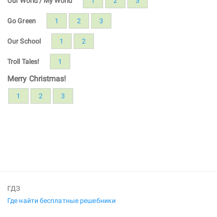
Our World / My World
1
2
3
Go Green
1
2
3
Our School
1
2
Troll Tales!
1
Merry Christmas!
1
2
3
ГДЗ
Где найти бесплатные решебники