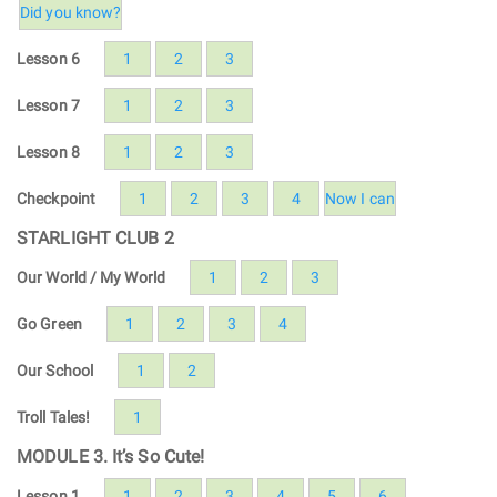
Did you know?
Lesson 6
1
2
3
Lesson 7
1
2
3
Lesson 8
1
2
3
Checkpoint
1
2
3
4
Now I can
STARLIGHT CLUB 2
Our World / My World
1
2
3
Go Green
1
2
3
4
Our School
1
2
Troll Tales!
1
MODULE 3. It’s So Cute!
Lesson 1
1
2
3
4
5
6