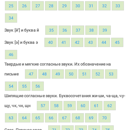
25
26
27
28
29
30
31
32
33
34
Звук [й’] и буква й
35
36
37
38
39
Звук [э] и буква э
40
41
42
43
44
45
46
Твердые и мягкие согласные звуки. Их обозначение на
письме
47
48
49
50
51
52
53
54
55
56
Шипящие согласные звуки. Буквосочетания жи-ши, ча-ща, чу-
щу, чк, чн, щн
57
58
59
60
61
62
63
64
65
66
67
68
69
70
Слог. Перенос слов
71
72
73
74
75