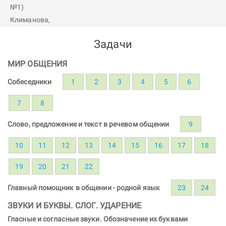
Задачи
МИР ОБЩЕНИЯ
Собеседники
1
2
3
4
5
6
7
8
Слово, предложение и текст в речевом общении
9
10
11
12
13
14
15
16
17
18
19
20
21
22
Главный помощник в общении - родной язык
23
24
ЗВУКИ И БУКВЫ. СЛОГ. УДАРЕНИЕ
Гласные и согласные звуки. Обозначение их буквами