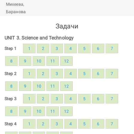
Задачи
UNIT 3. Science and Technology
Step 1
1
2
3
4
5
6
7
8
9
10
11
12
Step 2
1
2
3
4
5
6
7
8
9
10
11
12
Step 3
1
2
3
4
5
6
7
8
9
10
11
12
Step 4
1
2
3
4
5
6
7