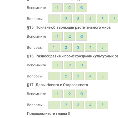
Вспомните
•1
•2
•3
Вопросы
1
2
3
4
5
6
§15. Понятие об эволюции растительного мира
Вспомните
•1
•2
•3
Вопросы
1
2
3
4
5
§16. Разнообразие и происхождение культурных р
Вспомните
•1
•2
•3
Вопросы
1
2
3
4
5
§17. Дары Нового и Старого света
Вспомните
•1
•2
•3
Вопросы
1
2
3
4
5
Подведем итоги главы 3