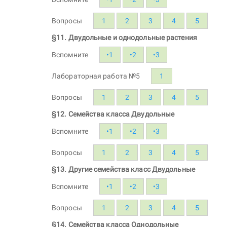
Вопросы
1
2
3
4
5
§11. Двудольные и однодольные растения
Вспомните
•1
•2
•3
Лабораторная работа №5
1
Вопросы
1
2
3
4
5
§12. Семейства класса Двудольные
Вспомните
•1
•2
•3
Вопросы
1
2
3
4
5
§13. Другие семейства класс Двудольные
Вспомните
•1
•2
•3
Вопросы
1
2
3
4
5
§14. Семейства класса Однодольные