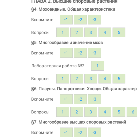
ГЛАВА 2. Высшие споровые растения
§4. Моховидные. Общая характеристика
Вспомните
•1
•2
•3
Вопросы
1
2
3
4
5
§5. Многообразие и значение мхов
Вспомните
•1
•2
•3
Лабораторная работа №2
1
Вопросы
1
2
3
4
5
§6. Плауны. Папоротники. Хвощи. Общая характе
Вспомните
•1
•2
•3
Вопросы
1
2
3
4
5
6
§7. Многообразие высших споровых растений
Вспомните
•1
•2
•3