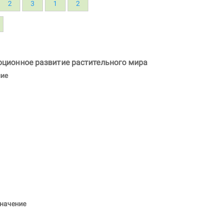
2
3
1
2
юционное развитие растительного мира
ние
значение