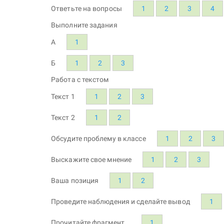
Ответьте на вопросы
1
2
3
4
Выполните задания
А
1
Б
1
2
3
Работа с текстом
Текст 1
1
2
3
Текст 2
1
2
Обсудите проблему в классе
1
2
3
Выскажите свое мнение
1
2
3
Ваша позиция
1
2
Проведите наблюдения и сделайте вывод
1
Прочитайте фрагмент...
1