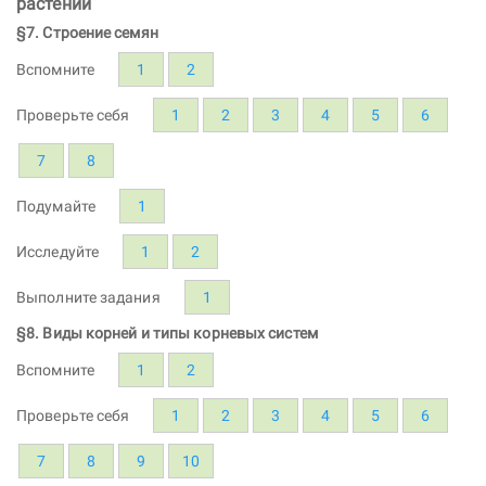
растений
§7. Строение семян
Вспомните
1
2
Проверьте себя
1
2
3
4
5
6
7
8
Подумайте
1
Исследуйте
1
2
Выполните задания
1
§8. Виды корней и типы корневых систем
Вспомните
1
2
Проверьте себя
1
2
3
4
5
6
7
8
9
10