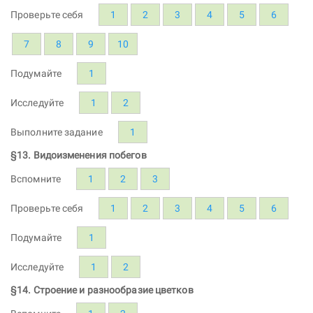
Проверьте себя
1
2
3
4
5
6
7
8
9
10
Подумайте
1
Исследуйте
1
2
Выполните задание
1
§13. Видоизменения побегов
Вспомните
1
2
3
Проверьте себя
1
2
3
4
5
6
Подумайте
1
Исследуйте
1
2
§14. Строение и разнообразие цветков