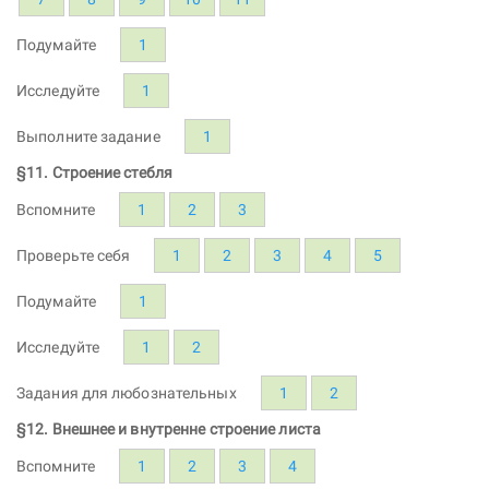
Подумайте
1
Исследуйте
1
Выполните задание
1
§11. Строение стебля
Вспомните
1
2
3
Проверьте себя
1
2
3
4
5
Подумайте
1
Исследуйте
1
2
Задания для любознательных
1
2
§12. Внешнее и внутренне строение листа
Вспомните
1
2
3
4