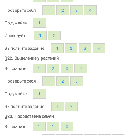
Проверьте себя
1
2
3
4
Подумайте
1
Исследуйте
1
2
Выполните задание
1
2
3
4
§22. Выделение у растений
Вспомните
1
2
3
4
Проверьте себя
1
2
3
Подумайте
1
Выполните задания
1
2
§23. Прорастание семян
Вспомните
1
1
3