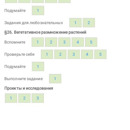
Подумайте
1
Задания для любознательных
1
2
§26. Вегетативное размножение растений
Вспомните
1
2
3
4
5
Проверьте себя
1
2
3
4
5
Подумайте
1
Выполните задание
1
Проекты и исследования
1
2
3