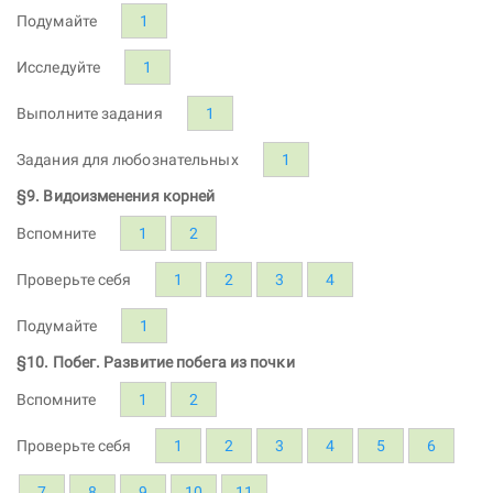
Подумайте
1
Исследуйте
1
Выполните задания
1
Задания для любознательных
1
§9. Видоизменения корней
Вспомните
1
2
Проверьте себя
1
2
3
4
Подумайте
1
§10. Побег. Развитие побега из почки
Вспомните
1
2
Проверьте себя
1
2
3
4
5
6
7
8
9
10
11