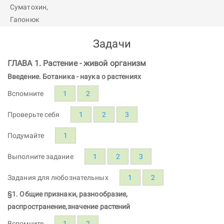
Задачи
ГЛАВА 1. Растение - живой организм
Введение. Ботаника - наука о растениях
Вспомните
1
2
Проверьте себя
1
2
3
Подумайте
1
Выполните задание
1
2
3
Задания для любознательных
1
2
§1. Общие признаки, разнообразие,
распространение,значение растений
Вспомните
1
2