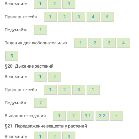
Вспомните
1
2
3
Проверьте себя
1
2
3
4
5
Подумайте
1
Задания для любознательных
1
2
3
4
5
§20. Дыхание растений
Вспомните
1
2
Проверьте себя
1
2
3
1
Подумайте
2
Выполните задания
1
2
3.1
3.2
•
§21. Передвижение веществ у растений
Вспомните
1
2
3