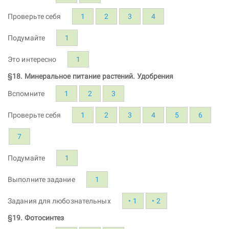
Проверьте себя
1
2
3
4
Подумайте
1
Это интересно
1
§18. Минеральное питание растений. Удобрения
Вспомните
1
2
3
Проверьте себя
1
2
3
4
5
6
7
Подумайте
1
Выполните задание
1
Задания для любознательных
• 1
• 2
§19. Фотосинтез