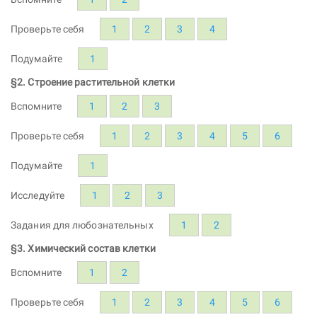
Проверьте себя
1
2
3
4
Подумайте
1
§2. Строение растительной клетки
Вспомните
1
2
3
Проверьте себя
1
2
3
4
5
6
Подумайте
1
Исследуйте
1
2
3
Задания для любознательных
1
2
§3. Химический состав клетки
Вспомните
1
2
Проверьте себя
1
2
3
4
5
6