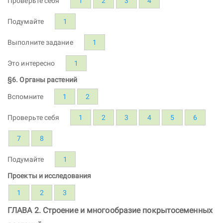
Проверьте себя
1
2
3
4
Подумайте
1
Выполните задание
1
Это интересно
1
§6. Органы растений
Вспомните
1
2
Проверьте себя
1
2
3
4
5
6
7
8
Подумайте
1
Проекты и исследования
1
2
3
ГЛАВА 2. Строение и многообразие покрытосеменных