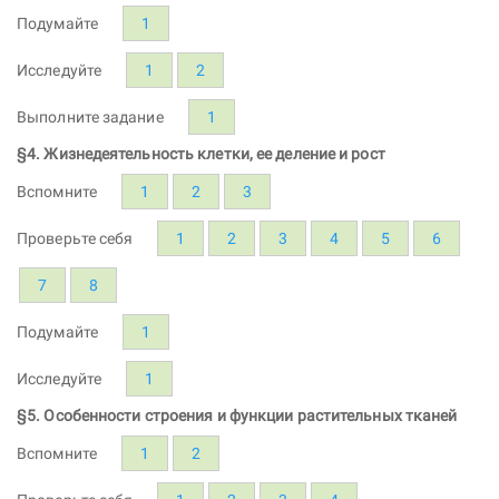
Подумайте
1
Исследуйте
1
2
Выполните задание
1
§4. Жизнедеятельность клетки, ее деление и рост
Вспомните
1
2
3
Проверьте себя
1
2
3
4
5
6
7
8
Подумайте
1
Исследуйте
1
§5. Особенности строения и функции растительных тканей
Вспомните
1
2