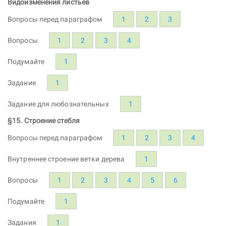
Видоизменения листьев
Вопросы перед параграфом
1
2
3
Вопросы
1
2
3
4
Подумайте
1
Задание
1
Задание для любознательных
1
§15. Строение стебля
Вопросы перед параграфом
1
2
3
4
Внутреннее строение ветки дерева
1
Вопросы
1
2
3
4
5
6
Подумайте
1
Задания
1