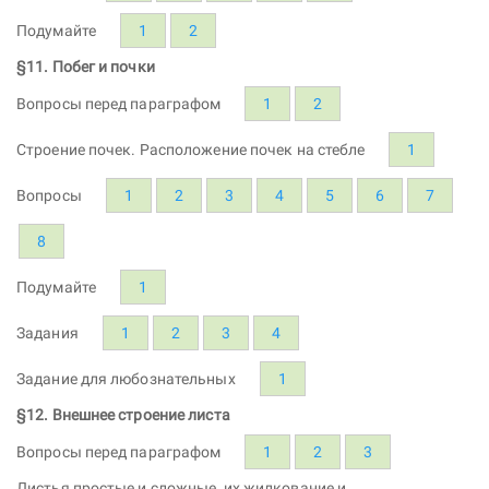
Подумайте
1
2
§11. Побег и почки
Вопросы перед параграфом
1
2
Строение почек. Расположение почек на стебле
1
Вопросы
1
2
3
4
5
6
7
8
Подумайте
1
Задания
1
2
3
4
Задание для любознательных
1
§12. Внешнее строение листа
Вопросы перед параграфом
1
2
3
Листья простые и сложные, их жилкование и