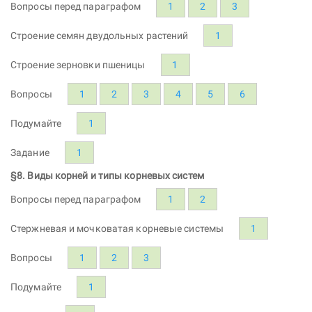
Вопросы перед параграфом
1
2
3
Строение семян двудольных растений
1
Строение зерновки пшеницы
1
Вопросы
1
2
3
4
5
6
Подумайте
1
Задание
1
§8. Виды корней и типы корневых систем
Вопросы перед параграфом
1
2
Стержневая и мочковатая корневые системы
1
Вопросы
1
2
3
Подумайте
1