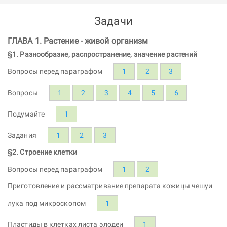
Задачи
ГЛАВА 1. Растение - живой организм
§1. Разнообразие, распространение, значение растений
Вопросы перед параграфом
1
2
3
Вопросы
1
2
3
4
5
6
Подумайте
1
Задания
1
2
3
§2. Строение клетки
Вопросы перед параграфом
1
2
Приготовление и рассматривание препарата кожицы чешуи
лука под микроскопом
1
Пластиды в клетках листа элодеи
1