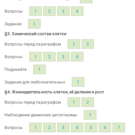
Вопросы
1
2
3
4
Задание
1
§3. Химический состав клетки
Вопросы перед параграфом
1
2
Вопросы
1
2
3
4
Подумайте
1
Задание для любознательных
1
§4. Жизнедеятельность клетки, её деление и рост
Вопросы перед параграфом
1
2
Наблюдение движения цитоплазмы
1
Вопросы
1
2
3
4
5
6
7