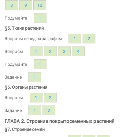
8
9
10
Подумайте
1
§5. Ткани растений
Вопросы перед параграфом
1
2
Вопросы
1
2
3
4
Подумайте
1
Задание
1
§6. Органы растения
Вопросы
1
2
Задание
1
2
ГЛАВА 2. Строение покрытосеменных растений
§7. Строение семян