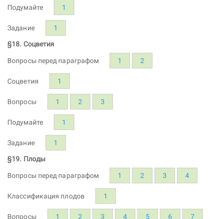
Подумайте
1
Задание
1
§18. Соцветия
Вопросы перед параграфом
1
2
Соцветия
1
Вопросы
1
2
3
Подумайте
1
Задание
1
§19. Плоды
Вопросы перед параграфом
1
2
3
4
Классификация плодов
1
Вопросы
1
2
3
4
5
6
7