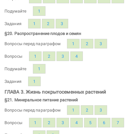
Подумайте
1
Задания
1
2
3
§20. Распространение плодов и семян
Вопросы перед параграфом
1
2
3
Вопросы
1
2
3
4
Подумайте
1
Задания
1
ГЛАВА 3. Жизнь покрытосеменных растений
§21. Минеральное питание растений
Вопросы перед параграфом
1
2
3
Вопросы
1
2
3
4
5
6
7