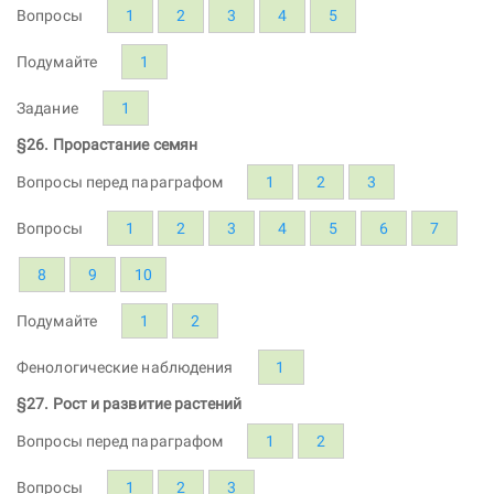
Вопросы
1
2
3
4
5
Подумайте
1
Задание
1
§26. Прорастание семян
Вопросы перед параграфом
1
2
3
Вопросы
1
2
3
4
5
6
7
8
9
10
Подумайте
1
2
Фенологические наблюдения
1
§27. Рост и развитие растений
Вопросы перед параграфом
1
2
Вопросы
1
2
3