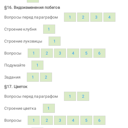
§16. Видоизменения побегов
Вопросы перед параграфом
1
2
3
4
Строение клубня
1
Строение луковицы
1
Вопросы
1
2
3
4
5
6
Подумайте
1
Задания
1
2
§17. Цветок
Вопросы перед параграфом
1
2
Строение цветка
1
Вопросы
1
2
3
4
5
6