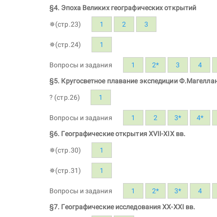
§4. Эпоха Великих географических открытий
✵(стр.23)
1
2
3
✵(стр.24)
1
Вопросы и задания
1
2*
3
4
§5. Кругосветное плавание экспедиции Ф.Магелла
? (стр.26)
1
Вопросы и задания
1
2
3*
4*
§6. Географические открытия XVII-XIX вв.
✵(стр.30)
1
✵(стр.31)
1
Вопросы и задания
1
2*
3*
4
§7. Географические исследования XX-XXI вв.