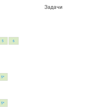
Задачи
5
6
5*
5*