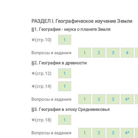
РАЗДЕЛ I. Географическое изучение Земли
§1. География - наука о планете Земля
✵(стр.10)
1
Вопросы и задания
1
2
3
4
§2. География в древности
✵(стр.12)
1
✵(стр.14)
1
Вопросы и задания
1
2
3
4*
§3. География в эпоху Средневековья
✵(стр.18)
1
Вопросы и задания
1
2
3
4*