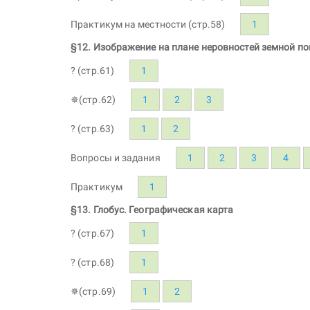
Практикум на местности (стр.58)
1
§12. Изображение на плане неровностей земной п
? (стр.61)
1
✵(стр.62)
1
2
3
? (стр.63)
1
2
Вопросы и задания
1
2
3
4
Практикум
1
§13. Глобус. Географическая карта
? (стр.67)
1
? (стр.68)
1
✵(стр.69)
1
2