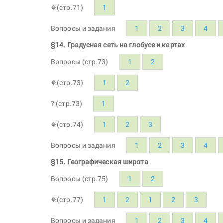
✵(стр.71)
1
Вопросы и задания
1
2
3
4
§14. Градусная сеть на глобусе и картах
Вопросы (стр.73)
1
2
✵(стр.73)
1
2
? (стр.73)
1
✵(стр.74)
1
2
3
Вопросы и задания
1
2
3
4
§15. Географическая широта
Вопросы (стр.75)
1
2
✵(стр.77)
1
2
1
2
3
Вопросы и задания
1
2
3
4