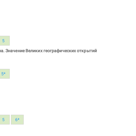
5
на. Значение Великих географических открытий
5*
5
6*