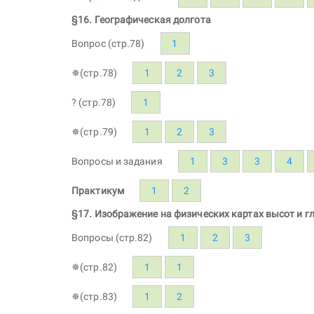
§16. Географическая долгота
Вопрос (стр.78)
1
✵(стр.78)
1
2
3
? (стр.78)
1
✵(стр.79)
1
2
3
Вопросы и задания
1
3
3
4
Практикум
1
2
§17. Изображение на физических картах высот и г
Вопросы (стр.82)
1
2
3
✵(стр.82)
1
1
✵(стр.83)
1
2