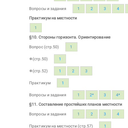
Вопросы и задания
1
2
3
4
Практикум на местности
1
§10. Стороны горизонта. Ориентирование
Вопрос (стр.50)
1
✵(стр.50)
1
✵(стр.52)
1
2
3
Практикум
1
Вопросы и задания
1
2*
3
4*
§11. Составление простейших планов местности
Вопросы и задания
1
2
3
4
Практикум на местности (стр.57)
1