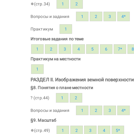
✵(стр.34)
1
2
Вопросы и задания
1
2
3
4*
Практикум
1
Итоговые задания по теме
1
2
3
4
5
6
7*
8
Практикум на местности
1
РАЗДЕЛ II. Изображения земной поверхности
§8. Понятия о плане местности
? (стр.44)
1
2
Вопросы и задания
1
2
3
4*
§9. Масштаб
✵(стр.49)
1
2
3
4
5*