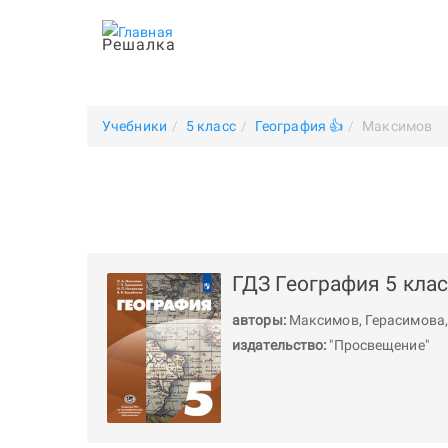
Решалка
Учебники
5 класс
География 👍
Максимов
ГДЗ География 5 кла
авторы:
Максимов
,
Герасимова
издательство:
"Просвещение"