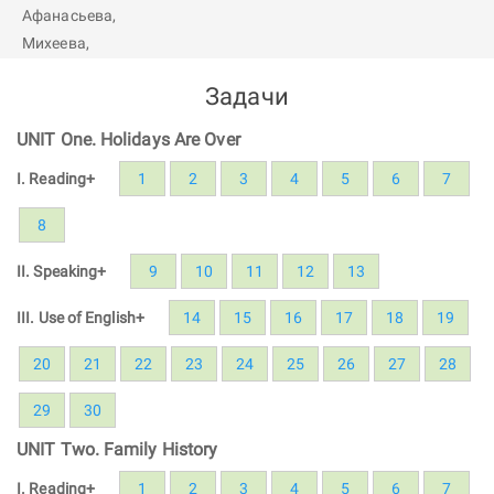
Задачи
UNIT One. Holidays Are Over
I. Reading+
1
2
3
4
5
6
7
8
II. Speaking+
9
10
11
12
13
III. Use of English+
14
15
16
17
18
19
20
21
22
23
24
25
26
27
28
29
30
UNIT Two. Family History
I. Reading+
1
2
3
4
5
6
7