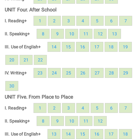
UNIT Four. After School
I. Reading+
1
2
3
4
5
6
7
II. Speaking+
8
9
10
11
12
13
III. Use of English+
14
15
16
17
18
19
20
21
22
IV. Writing+
23
24
25
26
27
28
29
30
UNIT Five. From Place to Place
I. Reading+
1
2
3
4
5
6
7
II. Speaking+
8
9
10
11
12
III. Use of English+
13
14
15
16
17
18