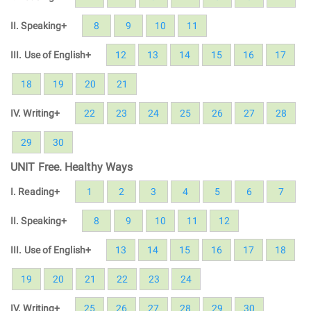
II. Speaking+
8
9
10
11
III. Use of English+
12
13
14
15
16
17
18
19
20
21
IV. Writing+
22
23
24
25
26
27
28
29
30
UNIT Free. Healthy Ways
I. Reading+
1
2
3
4
5
6
7
II. Speaking+
8
9
10
11
12
III. Use of English+
13
14
15
16
17
18
19
20
21
22
23
24
IV. Writing+
25
26
27
28
29
30