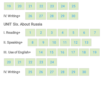
19
20
21
22
23
24
25
IV. Writing+
26
27
28
29
30
UNIT Six. About Russia
I. Reading+
1
2
3
4
5
6
7
II. Speaking+
8
9
10
11
12
13
III. Use of English+
14
15
16
17
18
19
20
21
22
23
24
IV. Writing+
25
26
27
28
29
30