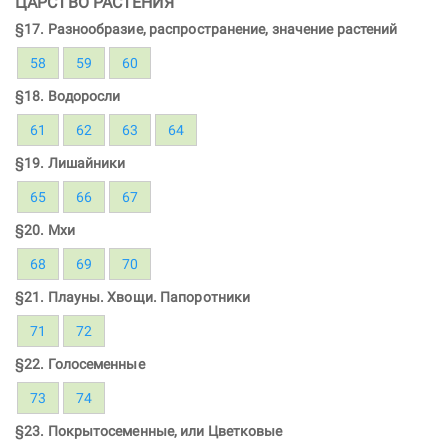
ЦАРСТВО РАСТЕНИЯ
§17. Разнообразие, распространение, значение растений
58
59
60
§18. Водоросли
61
62
63
64
§19. Лишайники
65
66
67
§20. Мхи
68
69
70
§21. Плауны. Хвощи. Папоротники
71
72
§22. Голосеменные
73
74
§23. Покрытосеменные, или Цветковые