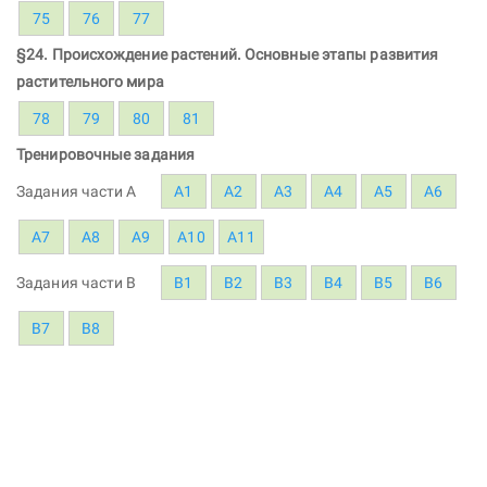
75
76
77
§24. Происхождение растений. Основные этапы развития
растительного мира
78
79
80
81
Тренировочные задания
Задания части A
А1
А2
А3
А4
А5
А6
А7
А8
А9
А10
А11
Задания части B
В1
В2
В3
В4
В5
В6
В7
В8