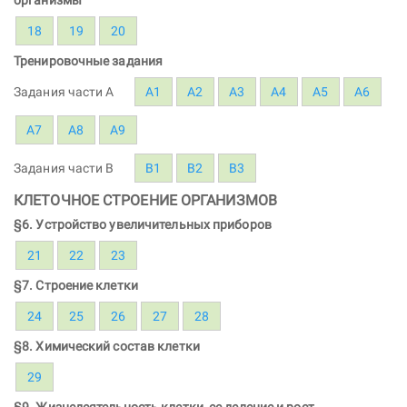
18
19
20
Тренировочные задания
Задания части A
A1
A2
A3
A4
A5
A6
A7
A8
A9
Задания части B
B1
B2
B3
КЛЕТОЧНОЕ СТРОЕНИЕ ОРГАНИЗМОВ
§6. Устройство увеличительных приборов
21
22
23
§7. Строение клетки
24
25
26
27
28
§8. Химический состав клетки
29
§9. Жизнедеятельность клетки, ее деление и рост