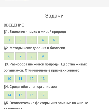
Задачи
ВВЕДЕНИЕ
§1. Биология - наука о живой природе
1
2
3
4
5
§2. Методы исследования в биологии
6
7
8
9
§3. Разнообразие живой природы. Царства живых
организмов. Отличительные признаки живого
10
11
12
13
§4. Среды обитания организмов
14
15
16
17
§5. Экологические факторы и их влияние на живые
организмы