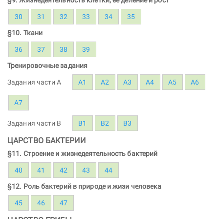
30
31
32
33
34
35
§10. Ткани
36
37
38
39
Тренировочные задания
Задания части A
A1
A2
A3
A4
A5
A6
A7
Задания части B
B1
B2
B3
ЦАРСТВО БАКТЕРИИ
§11. Строение и жизнедеятельность бактерий
40
41
42
43
44
§12. Роль бактерий в природе и жизи человека
45
46
47