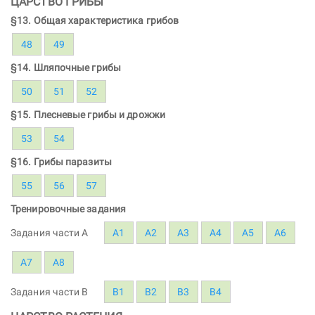
ЦАРСТВО ГРИБЫ
§13. Общая характеристика грибов
48
49
§14. Шляпочные грибы
50
51
52
§15. Плесневые грибы и дрожжи
53
54
§16. Грибы паразиты
55
56
57
Тренировочные задания
Задания части A
А1
А2
А3
А4
А5
А6
А7
А8
Задания части B
В1
В2
В3
В4