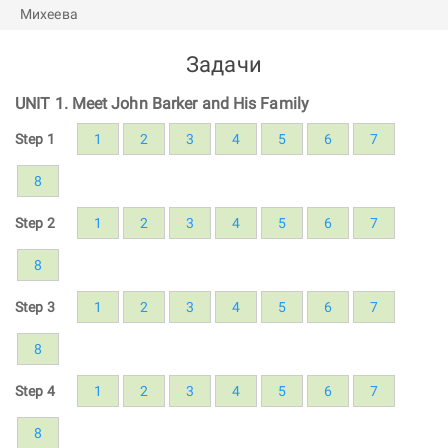
Задачи
UNIT 1. Meet John Barker and His Family
Step 1
1
2
3
4
5
6
7
8
Step 2
1
2
3
4
5
6
7
8
Step 3
1
2
3
4
5
6
7
8
Step 4
1
2
3
4
5
6
7
8