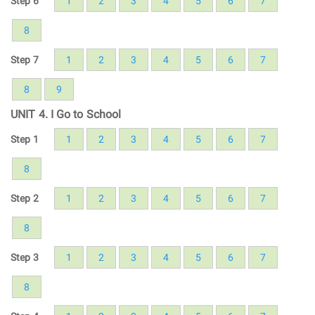
Step 6
1
2
3
4
5
6
7
8
Step 7
1
2
3
4
5
6
7
8
9
UNIT 4. I Go to School
Step 1
1
2
3
4
5
6
7
8
Step 2
1
2
3
4
5
6
7
8
Step 3
1
2
3
4
5
6
7
8