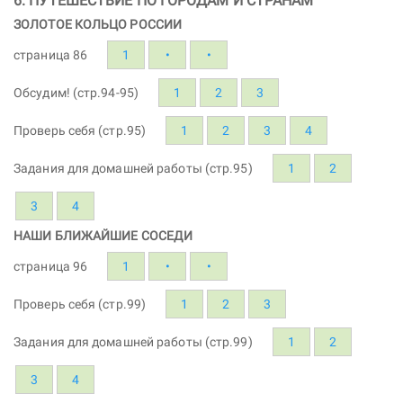
6. ПУТЕШЕСТВИЕ ПО ГОРОДАМ И СТРАНАМ
ЗОЛОТОЕ КОЛЬЦО РОССИИ
страница 86
1
•
•
Обсудим! (стр.94-95)
1
2
3
Проверь себя (стр.95)
1
2
3
4
Задания для домашней работы (стр.95)
1
2
3
4
НАШИ БЛИЖАЙШИЕ СОСЕДИ
страница 96
1
•
•
Проверь себя (стр.99)
1
2
3
Задания для домашней работы (стр.99)
1
2
3
4