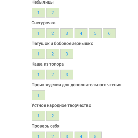
Небылицы
1
2
Снегурочка
1
2
3
4
5
6
Петушок и бобовое зернышко
1
2
3
Каша из топора
1
2
3
Произведения для дополнительного чтения
1
Устное народное творчество
1
2
Проверь себя
1
2
3
4
5