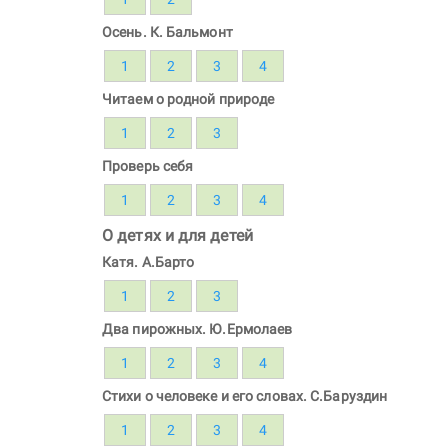
Осень. К. Бальмонт
1
2
3
4
Читаем о родной природе
1
2
3
Проверь себя
1
2
3
4
О детях и для детей
Катя. А.Барто
1
2
3
Два пирожных. Ю.Ермолаев
1
2
3
4
Стихи о человеке и его словах. С.Баруздин
1
2
3
4