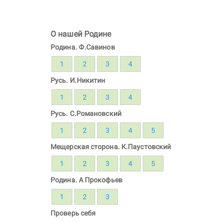
О нашей Родине
Родина. Ф.Савинов
1
2
3
4
Русь. И.Никитин
1
2
3
4
Русь. С.Романовский
1
2
3
4
5
Мещерская сторона. К.Паустовский
1
2
3
4
5
Родина. А Прокофьев
1
2
3
Проверь себя