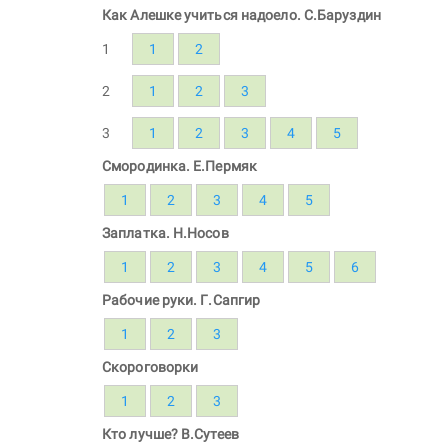
Как Алешке учиться надоело. С.Баруздин
1
1
2
2
1
2
3
3
1
2
3
4
5
Смородинка. Е.Пермяк
1
2
3
4
5
Заплатка. Н.Носов
1
2
3
4
5
6
Рабочие руки. Г.Сапгир
1
2
3
Скороговорки
1
2
3
Кто лучше? В.Сутеев