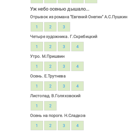
Уж небо осенью дышало...
Отрывок из романа "Евгений Онегин" А.С.Пушкин
1
2
3
Четыре художника. Г.Скребицкий
1
2
3
4
Утро. М.Пришвин
1
2
3
4
Осень. Е.Трутнева
1
2
3
4
Листопад. В.Голяховский
1
2
Осень на пороге. Н.Сладков
1
2
3
4