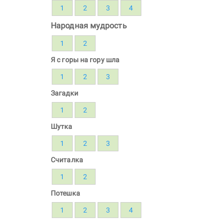
1
2
3
4
Народная мудрость
1
2
Я с горы на гору шла
1
2
3
Загадки
1
2
Шутка
1
2
3
Считалка
1
2
Потешка
1
2
3
4