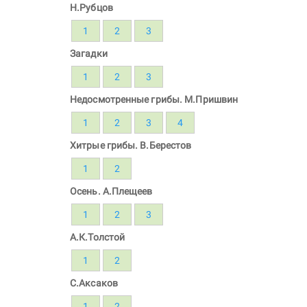
Н.Рубцов
1
2
3
Загадки
1
2
3
Недосмотренные грибы. М.Пришвин
1
2
3
4
Хитрые грибы. В.Берестов
1
2
Осень. А.Плещеев
1
2
3
А.К.Толстой
1
2
С.Аксаков
1
2