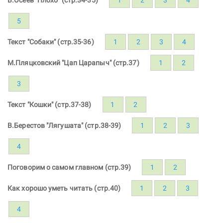
5
Текст "Собаки" (стр.35-36)
1
2
3
4
М.Пляцковский "Цап Царапыч" (стр.37)
1
2
3
Текст "Кошки" (стр.37-38)
1
2
В.Берестов "Лягушата" (стр.38-39)
1
2
3
4
Поговорим о самом главном (стр.39)
1
2
Как хорошо уметь читать (стр.40)
1
2
3
4