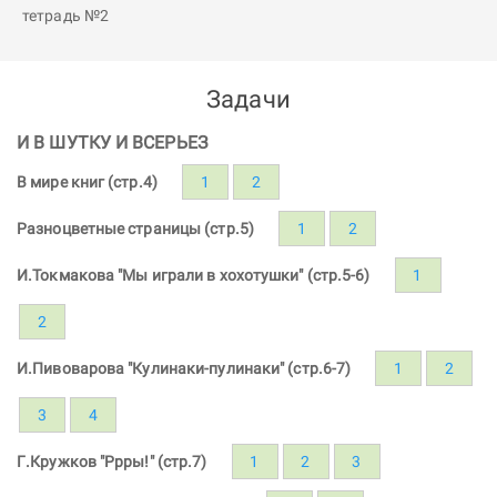
Задачи
И В ШУТКУ И ВСЕРЬЕЗ
В мире книг (стр.4)
1
2
Разноцветные страницы (стр.5)
1
2
И.Токмакова "Мы играли в хохотушки" (стр.5-6)
1
2
И.Пивоварова "Кулинаки-пулинаки" (стр.6-7)
1
2
3
4
Г.Кружков "Ррры!" (стр.7)
1
2
3