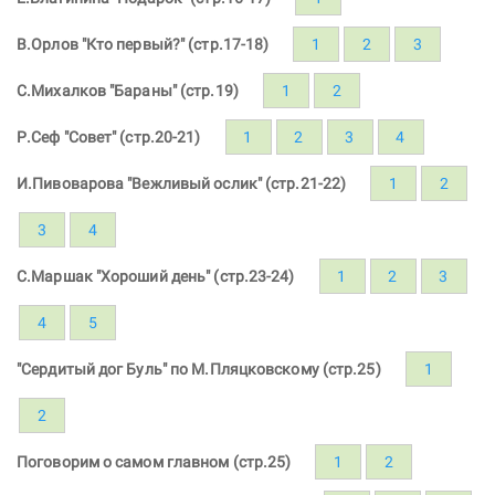
В.Орлов "Кто первый?" (стр.17-18)
1
2
3
С.Михалков "Бараны" (стр.19)
1
2
Р.Сеф "Совет" (стр.20-21)
1
2
3
4
И.Пивоварова "Вежливый ослик" (стр.21-22)
1
2
3
4
С.Маршак "Хороший день" (стр.23-24)
1
2
3
4
5
"Сердитый дог Буль" по М.Пляцковскому (стр.25)
1
2
Поговорим о самом главном (стр.25)
1
2