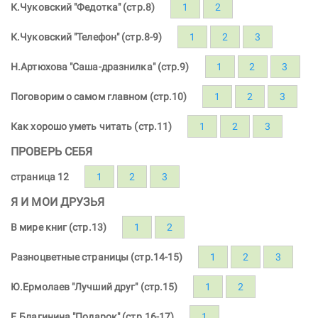
К.Чуковский "Федотка" (стр.8)
1
2
К.Чуковский "Телефон" (стр.8-9)
1
2
3
Н.Артюхова "Саша-дразнилка" (стр.9)
1
2
3
Поговорим о самом главном (стр.10)
1
2
3
Как хорошо уметь читать (стр.11)
1
2
3
ПРОВЕРЬ СЕБЯ
страница 12
1
2
3
Я И МОИ ДРУЗЬЯ
В мире книг (стр.13)
1
2
Разноцветные страницы (стр.14-15)
1
2
3
Ю.Ермолаев "Лучший друг" (стр.15)
1
2
Е.Благинина "Подарок" (стр.16-17)
1