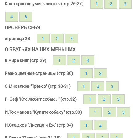
Как хороошо уметь читать (стр.26-27)
1
2
3
4
5
ПРОВЕРЬ СЕБЯ
страница 28
1
2
3
О БРАТЬЯХ НАШИХ МЕНЬШИХ
В мире книг (стр.29)
1
2
3
Разноцветные страницы (стр.30)
1
2
С.Михалков "Трезор" (стр.30-31)
1
2
3
Р. Сеф "Кто любит собак..." (стр.32)
1
2
3
И.Токмакова "Купите собаку" (стр.33)
1
2
3
Н.Сладков "Лисица и Ёж" (стр.34)
1
2
В.Осеев "Плохо" (стр.34-35)
1
2
3
4